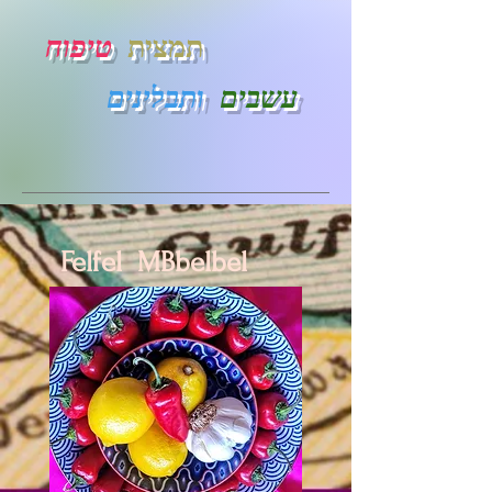
טיפוח
תמצית
עשבים
ותבלינים
Felfel MBbelbel