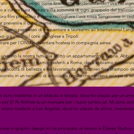
rato fuori dal campo come bracciante vendemmiando l'uva nei vigneti
o a curare l'uva matura sulla sommità di ogni grappolo del traliccio
loro film protettivo e come raccogliere l'uva rossa Sangiovese in ces
r prevenire il deterioramento dei frutti e l'ossidazione prematura. I 
i hanno permesso di frequentare e laurearmi all'International Lan
o già iniziato i corsi di inglese a Tripoli.
orare per l'ONU o diventare hostess in compagnia aerea.
i un anno la nostra famiglia affittò un appartamento a Latina. Abbi
ve amicizie, poi ci siamo trasferiti a Roma, dove abbiamo ricomincia
 la scuola di bellezza e ho lavorato da parrucchieri fare shampoo dei
vorato in un negozio di articoli da regalo che vendeva sciarpe di se
 sono trasferito in un kibbutz in Israele, dove ho vissuto per un ann
 per El Al Airlines su un manuale per i nuovi jumbo jet. Mi sono an
 siamo trasferiti a Los Angeles, dove ho vissuto da allora, crescendo
ione in graphic design mi ha procurata un lavoro ai Disney Studios