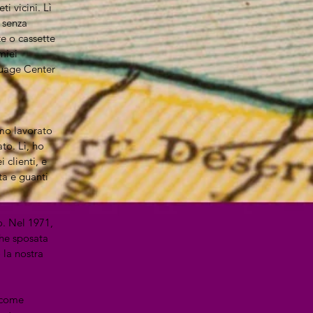
 vicini. Lì
 senza
te o cassette
miei
guage Center
amo lavorato
to. Lì, ho
 clienti, e
ta e guanti
o. Nel 1971,
che sposata
 la nostra
 come