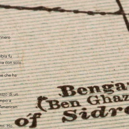
ennero
ibia fu
lia con solo
ee che ha
ezzo di un
ampo a
l'American
.
nto. Ho