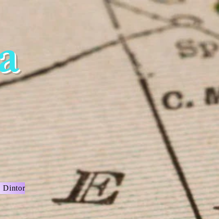
a
e Dintorni
Nostro Cibo
Arte