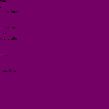
sata,
a
e della Torah,
 una forte
zioni
no uno stile
onia e
vestiti, la
.