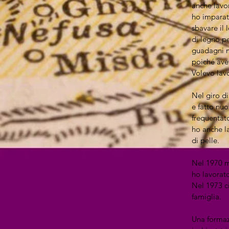
anche lavo
ho imparat
sbavare il 
di legno pe
guadagni m
poiché avev
Volevo lav
Nel giro d
e fatto nuo
frequentato
ho anche la
di pelle.
Nel 1970 mi
ho lavorato
Nel 1973 ci
famiglia.
Una formaz