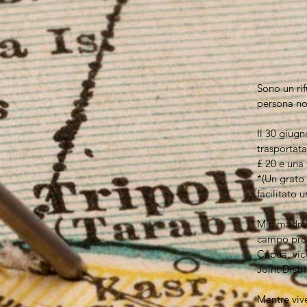
Sono un rif
persona no
Il 30 giugn
trasportata
£ 20 e una
*(Un grato
facilitato 
Mia madre v
campo prof
Capua, vici
Joint Distr
Mentre viv