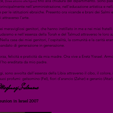
ce, (
) fino alla chiusura del dipartimento. Sono pas
linee attorno alle figure
rincipalmente nell'amministrazione, nell'educazione artistica e nell
e per le istituzioni ebraiche. Presento ora vicende e brani dei Salmi 
i attraverso l'arte.
i meravigliosi genitori, che hanno instillato in me e nei miei fratelli
udaismo e nell'essenza della Torah e del Talmud attraverso le loro a
Nella casa dei miei genitori, l'ospitalità, la comunità e la carità era
amandato di generazione in generazione.
orza, felicità e praticità da mia madre. Ora vive a Eretz Yisrael. Arm
 l'ho ereditata da mio padre.
i, sono avvolta dall'essenza della Libia attraverso il cibo, il colore, i 
suoi profumi: gelsomino (Fel), fiori d'arancio (Zahar) e geranio (Atar)
Meghnagi Salomone
eunion in Israel 2007