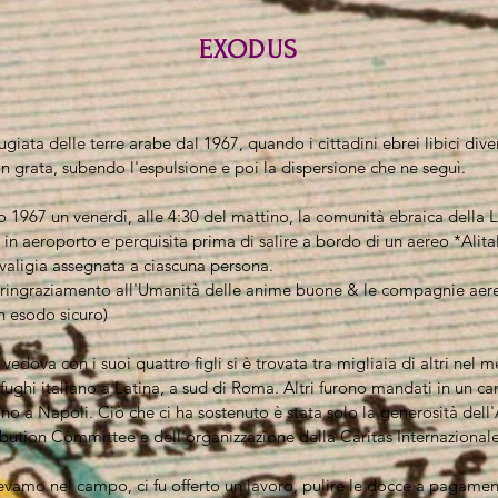
EXODUS
ugiata delle terre arabe dal 1967, quando i cittadini ebrei libici div
n grata, subendo l'espulsione e poi la dispersione che ne seguì.
o 1967 un venerdì, alle 4:30 del mattino, la comunità ebraica della L
 in aeroporto e perquisita prima di salire a bordo di un aereo *Alita
 valigia assegnata a ciascuna persona.
 ringraziamento all'Umanità delle anime buone & le compagnie aer
un esodo sicuro)
edova con i suoi quattro figli si è trovata tra migliaia di altri nel m
ughi italiano a Latina, a sud di Roma. Altri furono mandati in un c
no a Napoli. Ciò che ci ha sostenuto è stata solo la generosità del
ibution Committee e dell'organizzazione della Caritas Internazionale
evamo nel campo, ci fu offerto un lavoro, pulire le docce a pagame