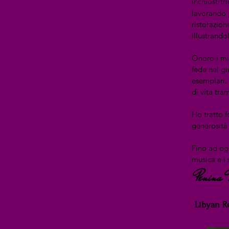
inchiostrtri
lavorando p
ristorazion
illustrandol
Onoro i mie
fede nel gi
esemplari. 
di vita tr
Ho tratto f
generosità
Fino ad ogg
musica e i 
Penina 
Libyan R