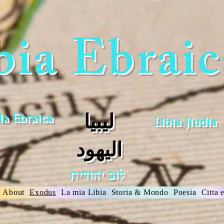
bia Ebraic
ia Ebraica
ليبيا
Libia Jiudia
اليهود
לוב יהודית
About
Exodus
La mia Libia
Storia & Mondo
Poesia
Citta 