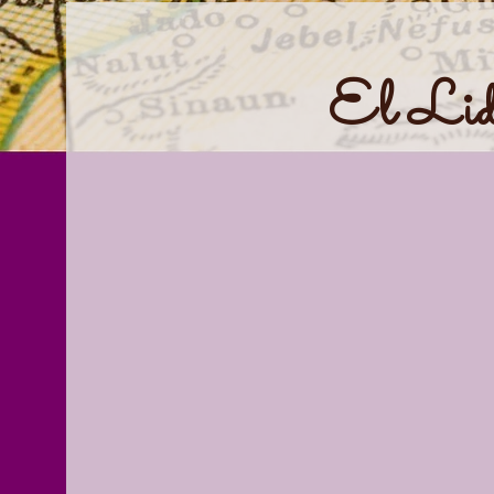
El
Lid