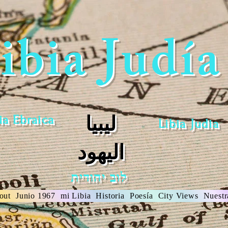
ibia Judía
ia Ebraica
ليبيا
Libia Judia
اليهود
לוב יהודית
out
Junio 1967
mi Libia
Historia
Poesía
City Views
Nuest