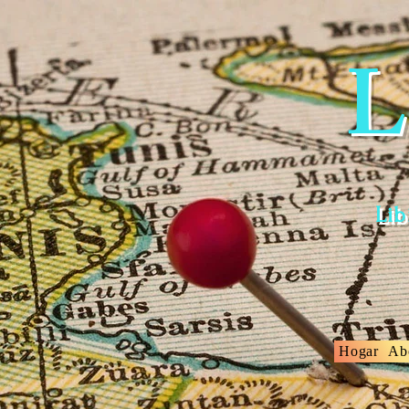
L
Lib
Hogar
Ab