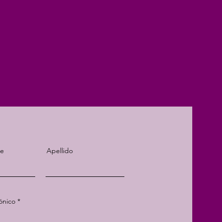
re
Apellido
ónico