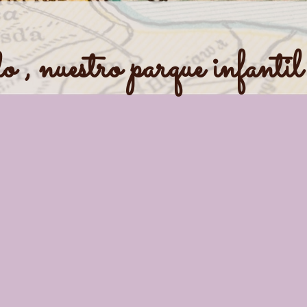
, nuestro parque infantil
o