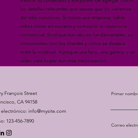
a editar su contenido y asegúrese de agregar todos
los detalles relevantes que desea que los visitantes
del sitio conozcan. Si tienes una empresa, habla
sobre cómo empezaste y comparte tu trayectoria
profesional. Explique sus valores fundamentales, su
compromiso con los clientes y cómo se destaca
entre la multitud. Agregue una foto, una galería o un
video para lograr aún más participación.
ry François Street
Primer nomb
ancisco, CA 94158
 electrónico:
info@mysite.com
no: 123-456-7890
Correo electr